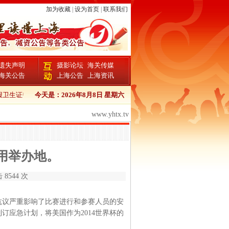
加为收藏
|
设为首页
|
联系我们
遗失声明
摄影论坛
海关传媒
海关公告
上海公告
上海资讯
卫生证书登报流程
今天是：
文汇报报检证书登报
2026年8月8日 星期六
文汇报个人证件遗失登报
文汇报企
www.yhtx.tv
备用举办地。
 8544 次
抗议严重影响了比赛进行和参赛人员的安
应急计划，将美国作为2014世界杯的