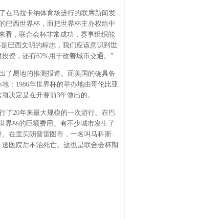
了在马拉卡纳体育场进行的联席新闻发
年的巴西世界杯，而把世界杯主办权给中
来看，联合会杯非常成功，赛事组织能
杯是巴西文明的标志，我们应该意识到世
投资，还有62%用于改善城市交通。”
出了易地的推测报道。而美国的确具备
：1986年世界杯的举办地由哥伦比亚
项决定是在开赛前3年做出的。
行了20年来最大规模的一次游行。在巴
办世界杯的巨额费用。有不少城市发生了
。在里贝朗普雷图市，一名叫马科斯·
，送医院后不治死亡。这也是联合会杯期