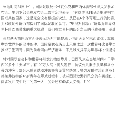
当地时间24日上午，国际足联秘书长瓦尔克和巴西体育部长里贝罗参加
布会。里贝罗部长在发布会上曾肯定地表示：“有媒体说FIFA会取消明
国或其他国家，这是完全没有根据的说法。从已在6个体育场进行的比赛
力和软硬件能力都得到了国际足联的认可。”里贝罗解释：“能举办世界
界杯给巴西带来的重大机遇，我们在世界杯的四分之三的花费都用于基建
虽然两天前巴西方面还表示绝无可能易地，但两天后的巴西媒体，就做
举办世界杯的硬件条件。国际足联在历史上只更改过一次世界杯比赛举办地
换成了墨西哥，因为前者国内经济萧条，不足以支撑举办世界杯；但是这
针对因联合会杯和世界杯引发的物价攀升，巴西民众在当地时间20日举
西20多个主要城市，有100万人涌上街头游行，抗议公共服务质量和举
暴力冲突，部分示威者试图冲破警察设置的路障，警方发射催泪瓦斯驱赶
德莱弗拉特的18岁青年在示威过程中，被试图驱散游行民众的车辆撞伤
间多次冲突中死亡的第一人，另外还有60多人受伤。J190