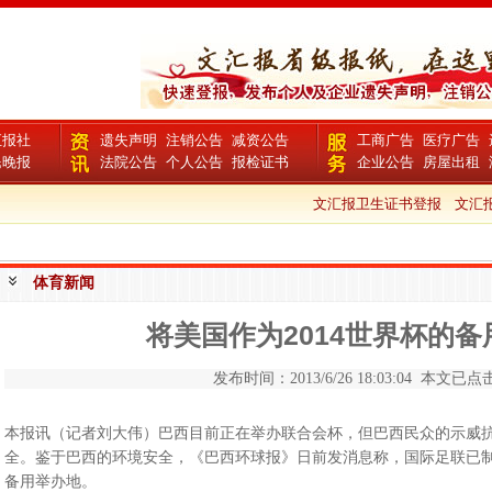
汇报社
遗失声明
注销公告
减资公告
工商广告
医疗广告
民晚报
法院公告
个人公告
报检证书
企业公告
房屋出租
文汇报卫生证书登报
文汇报
体育新闻
将美国作为2014世界杯的
发布时间：2013/6/26 18:03:04 本文已点击
本报讯（记者刘大伟）巴西目前正在举办联合会杯，但巴西民众的示威
全。鉴于巴西的环境安全，《巴西环球报》日前发消息称，国际足联已制订
备用举办地。