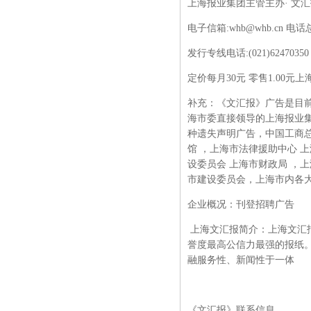
上海报业集团主管主办
· 文
电子信箱
:whb@whb.cn 电话总
发行专线电话
:(021)62470350
定价每月
30元 零售1.00
补充：《文汇报》广告是目
海市委直接领导的上海报业
种遗失声明广告，中国工商
馆
，上海市法律援助中心
上
设委员会
上海市财政局
，上
市建设委员会，上海市内各
企业概况：刊登招聘广告
上海文汇报简介：上海文汇
誉度最高公信力最强的报纸
融服务性、新闻性于一体
《文汇报》联系信息