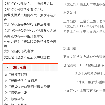
文汇报广告部发布广告流程及方法
《文汇报》由上海市委直接
文汇报身份证丢失登报方法
出版发行：
营业执照丢失如何在文汇报发布遗失
声
上海出版，立足长三角，面
文汇报公章丢失登报流程及费用
《文汇报》
1938年1月2
文汇报注销公告登报办理流程及方法
闻史上产生了重大而深远的
办理减资公告登报注意事项
如何办理文汇报法院公告登报及办理
流
欢迎刊登
文汇报新闻热线电话
要在文汇报发布减资公告请
文汇报刊登房产证遗失声明过程
登报流程：
1，请致电业务专
热门点击
2提供内容及登报手续（
文汇报投稿邮箱
文汇报电子版在线阅读
3付款，然后快递报
文汇报货物进口证明书遗失登报
《文汇报》上海市有名的一
文汇报记者之家
文汇报编辑部