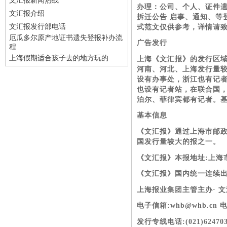
文汇报新闻热线
办理：公司、个人、证件
文汇报介绍
拆迁公告 启事、通知、等
文汇报发行部电话
式范文仅供参考，详情请致电咨询
厄瓜多尔原产地证书遗失登报补办流
广告发行
程
上海假期适合孩子去的地方玩的
上海《文汇报》的发行区
河南、河北、上海发行量较
设有办事处，浙江也有记者
也设有记者站，在联合国
泊尔、菲律宾都有记者。
基本信息
《文汇报》通过上海市邮政
国发行量较大的报之一。
《文汇报》本报地址:上海市威
《文汇报》国内统一连续出版物号
上海报业集团主管主办· 
电子信箱:whb@whb.cn 电话总
发行专线电话:(021)624703